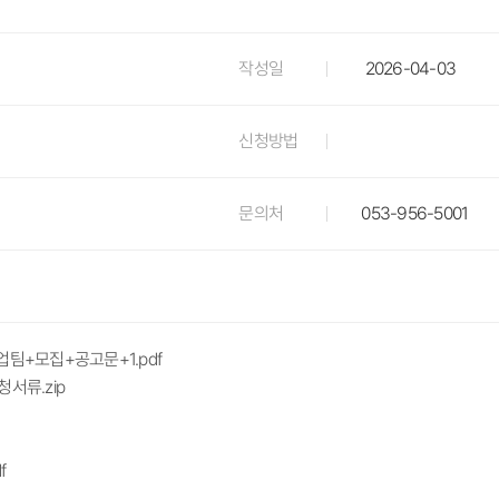
작성일
2026-04-03
신청방법
문의처
053-956-5001
팀+모집+공고문+1.pdf
서류.zip
f