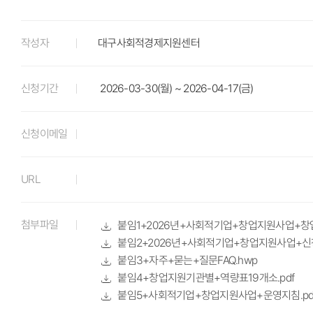
작성자
대구사회적경제지원센터
신청기간
2026-03-30(월) ~ 2026-04-17(금)
신청이메일
URL
첨부파일
붙임1+2026년+사회적기업+창업지원사업+창업
붙임2+2026년+사회적기업+창업지원사업+신청
붙임3+자주+묻는+질문FAQ.hwp
붙임4+창업지원기관별+역량표19개소.pdf
붙임5+사회적기업+창업지원사업+운영지침.pd